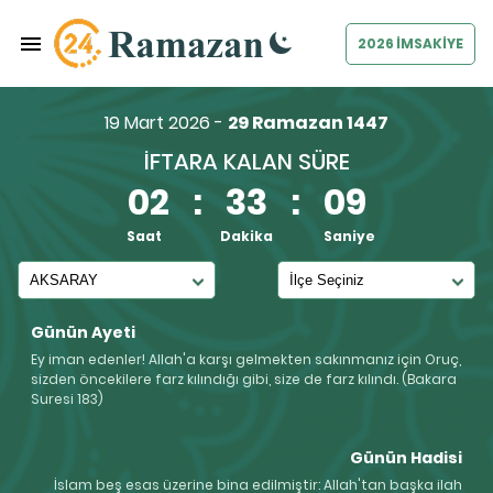
2026 İMSAKİYE
19 Mart 2026 -
29 Ramazan 1447
İFTARA KALAN SÜRE
02
:
33
:
08
Saat
Dakika
Saniye
Günün Ayeti
Ey iman edenler! Allah'a karşı gelmekten sakınmanız için Oruç,
sizden öncekilere farz kılındığı gibi, size de farz kılındı. (Bakara
Suresi 183)
Günün Hadisi
İslam beş esas üzerine bina edilmiştir: Allah'tan başka ilah