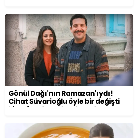
konuşuldu
Gönül Dağı'nın Ramazan'ıydı!
Cihat Süvarioğlu öyle bir değişti
ki... Görenler şoke oluyor!