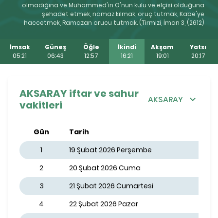
olmadığına ve Muhammed'in O'nun kulu ve elçisi olduğuna
şehadet etmek, namaz kılmak, oruç tutmak, Kabe'ye
haccetmek, Ramazan orucu tutmak. (Tirmizi, İman 3, (2612)
İmsak
Güneş
Öğle
İkindi
Akşam
Yatsı
05:21
06:43
12:57
16:21
19:01
20:17
AKSARAY iftar ve sahur
AKSARAY
vakitleri
Gün
Tarih
1
19 Şubat 2026 Perşembe
2
20 Şubat 2026 Cuma
3
21 Şubat 2026 Cumartesi
4
22 Şubat 2026 Pazar